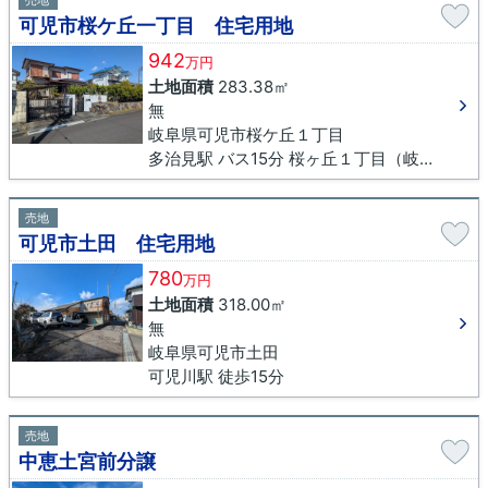
売地
可児市桜ケ丘一丁目 住宅用地
942
万円
土地面積
283.38㎡
無
岐阜県可児市桜ケ丘１丁目
多治見駅 バス15分 桜ヶ丘１丁目（岐阜県）下車 徒歩5分
売地
可児市土田 住宅用地
780
万円
土地面積
318.00㎡
無
岐阜県可児市土田
可児川駅 徒歩15分
売地
中恵土宮前分譲