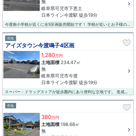
無
岐阜県可児市下恵土
日本ライン今渡駅 徒歩19分
今渡南小学校が近くに全5区画販売開始です！ 学校が近いとお子様の通学も安心ですね。 スーパーやドラッグストアも徒歩圏内に複数あり大変便利です。 建築条件がないので、お好きな建築会社で建築していただけます！
売地
アイズタウン今渡鳴子4区画
1,280
万円
土地面積
234.47㎡
無
岐阜県可児市今渡
日本ライン今渡駅 徒歩19分
スーパー・ドラッグストアが徒歩圏内にあり便利な立地です。 造成工事完了後のお渡しなのですぐに建築していただけます！ 建築条件なし！
売地
380
万円
土地面積
198.68㎡
無