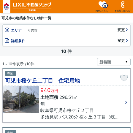
0
お気に入り
お問い合わせ
可児市の建築条件なし物件一覧
変更
エリア
可児市
変更
詳細条件
10
件
1～10件表示 /10件
売地
可児市桜ケ丘二丁目 住宅用地
940
万円
土地面積
296.51㎡
無
岐阜県可児市桜ケ丘２丁目
多治見駅 バス20分 桜ヶ丘３丁目（岐阜県）下車 徒歩3分