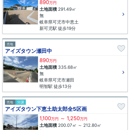
890
万円
土地面積
291.49㎡
無
岐阜県可児市中恵土
新可児駅 徒歩19分
売地
アイズタウン瀬田中
890
万円
土地面積
335.68㎡
無
岐阜県可児市瀬田
明智駅 徒歩13分
分譲
売地
アイズタウン下恵土助太郎全5区画
1,100
～ 1,250
万円
万円
土地面積
200.07㎡ ～ 212.80㎡