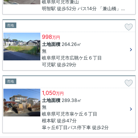
岐阜県可児市兼山
明智駅 徒歩52分 バス14分 「兼山橋」停下車 徒歩1分
売地
998
万円
土地面積
264.26㎡
無
岐阜県可児市広眺ケ丘６丁目
可児駅 徒歩29分
売地
1,050
万円
土地面積
289.38㎡
無
岐阜県可児市皐ケ丘６丁目
根本駅 徒歩47分
皐ヶ丘6丁目バス停下車 徒歩2分