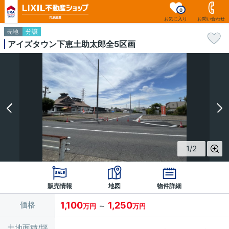
0
お気に入り
お問い合わせ
分譲
売地
アイズタウン下恵土助太郎全5区画
1
/
2
販売情報
地図
物件詳細
価格
1,100
1,250
～
万円
万円
土地面積/坪