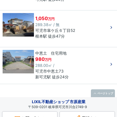
1,050
万円
289.38㎡ / 無
可児市
皐ケ丘
６丁目
52
根本駅 徒歩47分
中恵土 住宅用地
980
万円
288.00㎡ /
可児市
中恵土
73
新可児駅 徒歩24分
ページトップ
LIXIL不動産ショップ 市原産業
〒509-0201 岐阜県可児市川合2749-9