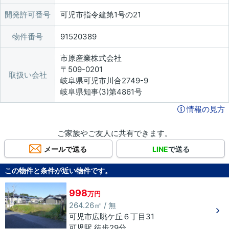
開発許可番号
可児市指令建第1号の21
物件番号
91520389
市原産業株式会社
〒509-0201
取扱い会社
岐阜県可児市川合2749-9
岐阜県知事(3)第4861号
情報の見方
ご家族やご友人に共有できます。
メールで送る
LINE
で送る
この物件と条件が近い物件です。
998
万円
264.26㎡ / 無
可児市
広眺ケ丘
６丁目
31
可児駅 徒歩29分