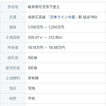
所在地
岐阜県可児市下恵土
交通
名鉄広見線 「
日本ライン今渡
」駅 徒歩19分
価格
1,100万円 ～ 1,250万円
土地面積
200.07㎡ ～ 212.80㎡
坪単価
18.18万円 ～ 19.56万円
総区画
5区画
販売区画
5区画
土地権利
所有権
地目
宅地
地勢
平坦