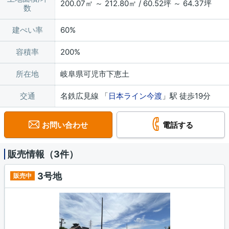
200.07㎡ ～ 212.80㎡ / 60.52坪 ～ 64.37坪
数
建ぺい率
60%
容積率
200%
所在地
岐阜県可児市下恵土
交通
名鉄広見線 「
日本ライン今渡
」駅 徒歩19分
お問い合わせ
電話する
販売情報（3件）
3号地
販売中