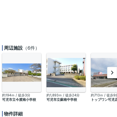
周辺施設
（6件）
約194ｍ / 徒歩3分
約1,893ｍ / 徒歩24分
約713ｍ / 徒歩9
可児市立今渡南小学校
可児市立蘇南中学校
トップワン可児
物件詳細