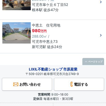
可児市
皐ケ丘
６丁目
52
根本駅 徒歩47分
中恵土 住宅用地
980
万円
288.00㎡ /
可児市
中恵土
73
新可児駅 徒歩24分
ページトップ
LIXIL不動産ショップ 市原産業
〒509-0201 岐阜県可児市川合2749-9
お問い合わせ
電話する
営業時間
9:00~18:00
定休日
毎週水曜日・第3日曜