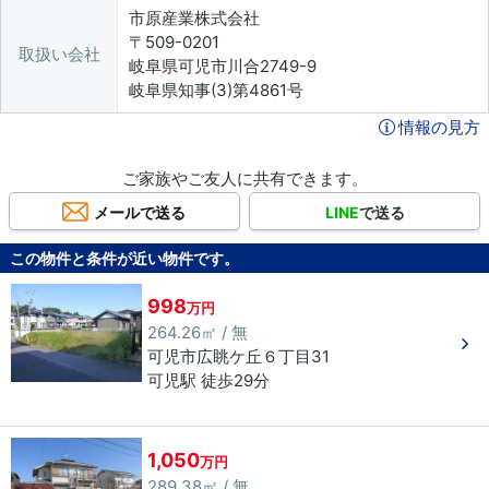
市原産業株式会社
〒509-0201
取扱い会社
岐阜県可児市川合2749-9
岐阜県知事(3)第4861号
情報の見方
ご家族やご友人に共有できます。
メールで送る
LINE
で送る
この物件と条件が近い物件です。
998
万円
264.26㎡ / 無
可児市
広眺ケ丘
６丁目
31
可児駅 徒歩29分
1,050
万円
289.38㎡ / 無