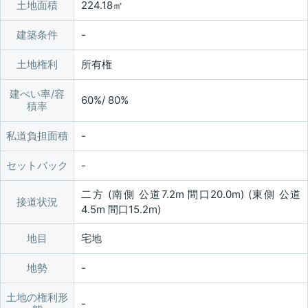
土地面積
224.18㎡
建築条件
土地権利
所有権
建ぺい率/容
60%/ 80%
積率
私道負担面積
セットバック
二方 (南側 公道7.2m 間口20.0m) (東側 公道
接道状況
4.5m 間口15.2m)
地目
宅地
地勢
土地の権利形