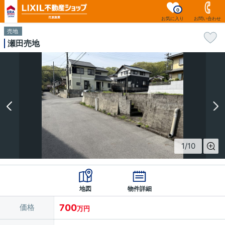
0
お気に入り
お問い合わせ
売地
瀬田売地
1
/
10
地図
物件詳細
価格
700
万円