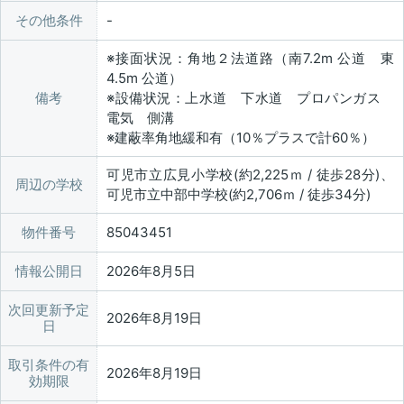
その他条件
※接面状況：角地２法道路（南7.2m 公道 東
4.5m 公道）
備考
※設備状況：上水道 下水道 プロパンガス
電気 側溝
※建蔽率角地緩和有（10％プラスで計60％）
可児市立広見小学校(約2,225ｍ / 徒歩28分)、
周辺の学校
可児市立中部中学校(約2,706ｍ / 徒歩34分)
物件番号
85043451
情報公開日
2026年8月5日
次回更新予定
2026年8月19日
日
取引条件の有
2026年8月19日
効期限