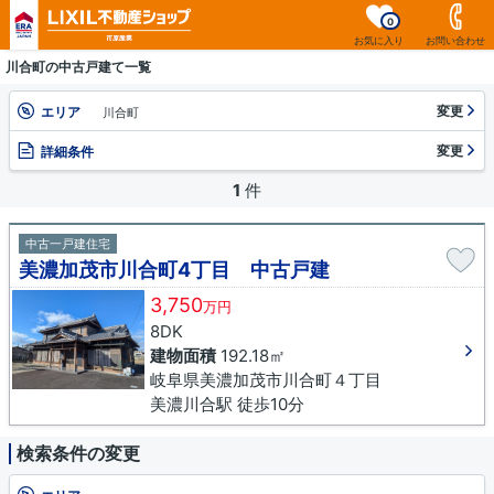
0
お気に入り
お問い合わせ
川合町の中古戸建て一覧
変更
エリア
川合町
変更
詳細条件
1
件
中古一戸建住宅
美濃加茂市川合町4丁目 中古戸建
3,750
万円
8DK
建物面積
192.18㎡
岐阜県美濃加茂市川合町４丁目
美濃川合駅 徒歩10分
検索条件の変更