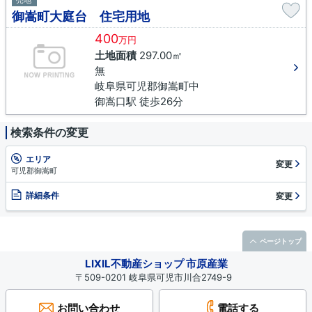
売地
御嵩町大庭台 住宅用地
400
万円
土地面積
297.00㎡
無
岐阜県可児郡御嵩町中
御嵩口駅 徒歩26分
検索条件の変更
エリア
変更
可児郡御嵩町
詳細条件
変更
ページトップ
LIXIL不動産ショップ 市原産業
〒509-0201 岐阜県可児市川合2749-9
お問い合わせ
電話する