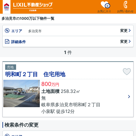
0
お気に入り
お問い合わせ
多治見市の1000万以下物件一覧
変更
エリア
多治見市
変更
詳細条件
1
件
売地
明和町２丁目 住宅用地
800
万円
土地面積
258.32㎡
無
岐阜県多治見市明和町２丁目
小泉駅 徒歩12分
検索条件の変更