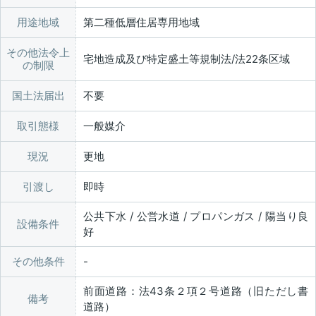
用途地域
第二種低層住居専用地域
その他法令上
宅地造成及び特定盛土等規制法/法22条区域
の制限
国土法届出
不要
取引態様
一般媒介
現況
更地
引渡し
即時
公共下水 / 公営水道 / プロパンガス / 陽当り良
設備条件
好
その他条件
前面道路：法43条２項２号道路（旧ただし書
備考
道路）