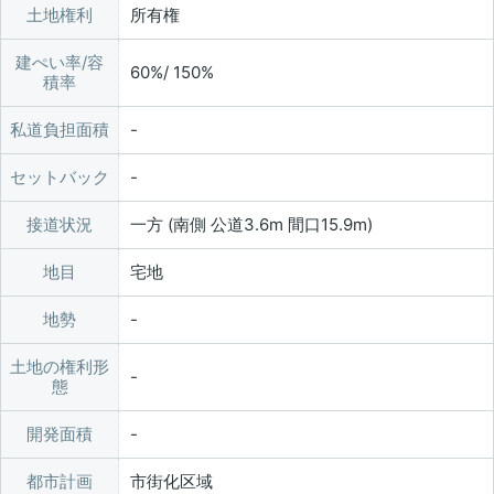
土地権利
所有権
建ぺい率/容
60%/ 150%
積率
私道負担面積
セットバック
接道状況
一方 (南側 公道3.6m 間口15.9m)
地目
宅地
地勢
土地の権利形
態
開発面積
都市計画
市街化区域