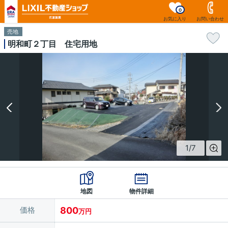
0
お気に入り
お問い合わせ
売地
明和町２丁目 住宅用地
1
/
7
地図
物件詳細
価格
800
万円