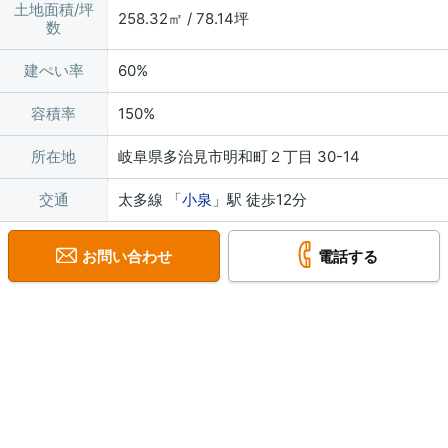
土地面積/坪
258.32㎡ / 78.14坪
数
建ぺい率
60%
容積率
150%
所在地
岐阜県多治見市明和町２丁目 30-14
交通
太多線 「
小泉
」駅 徒歩12分
お問い合わせ
電話する