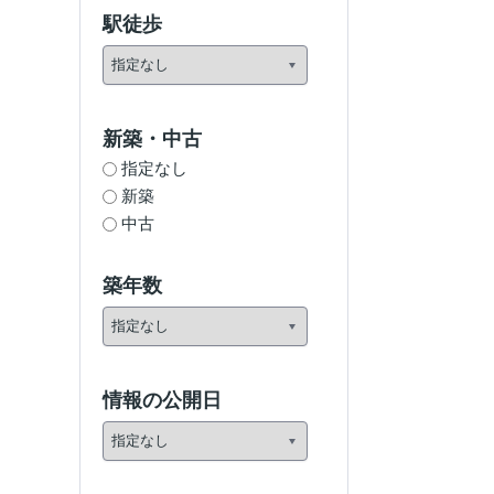
駅徒歩
新築・中古
指定なし
新築
中古
築年数
情報の公開日